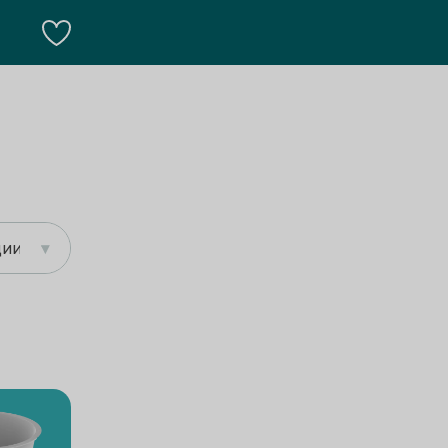
ции
▾