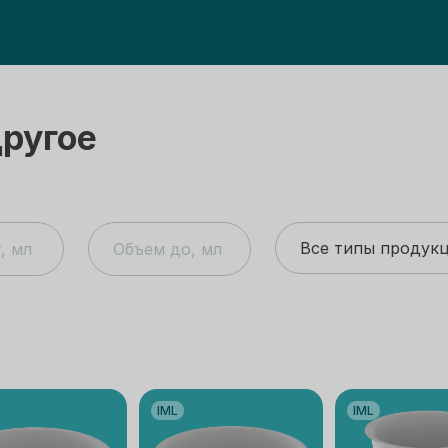
ругое
Все типы продук
IML
IML