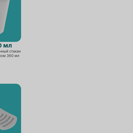
0 мл
нный стакан
мом 360 мл