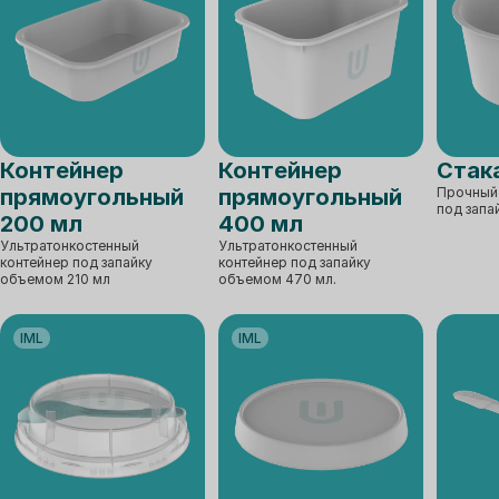
Контейнер
Контейнер
Стак
прямоугольный
прямоугольный
Прочный 
под запа
200 мл
400 мл
Ультратонкостенный
Ультратонкостенный
контейнер под запайку
контейнер под запайку
объемом 210 мл
объемом 470 мл.
IML
IML