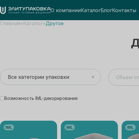
О компании
Каталог
Блог
Контакты
Главная
Каталог
Другое
Д
Все категории упаковки
▾
Возможность IML-декорирования
IML
IML
IML