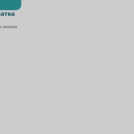
атка
а-лопатка