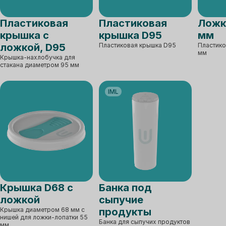
Пластиковая
Пластиковая
Ложк
крышка с
крышка D95
мм
ложкой, D95
Пластиковая крышка D95
Пластико
мм
Крышка-нахлобучка для
стакана диаметром 95 мм
IML
Крышка D68 с
Банка под
ложкой
сыпучие
Крышка диаметром 68 мм с
продукты
нишей для ложки-лопатки 55
Банка для сыпучих продуктов
мм