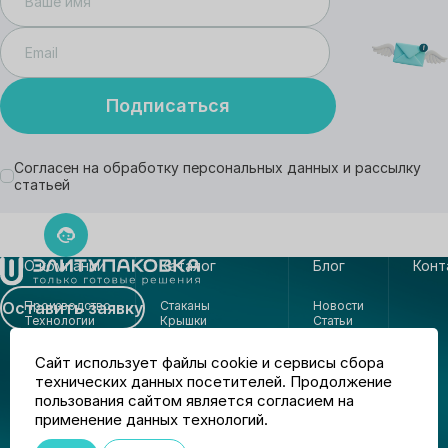
Подписаться
Согласен на обработку персональных данных и рассылку
статьей
О компании
Каталог
Блог
Конт
Производство
Стаканы
Новости
Оставить заявку
Технологии
Крышки
Статьи
Процесс
Ложки
Кейсы
работы
Контейнеры
Сайт использует файлы cookie и сервисы сбора
Банки
технических данных посетителей. Продолжение
Банки-тубы
Крышки-пломбы
пользования сайтом является согласием на
Индивидуальные
применение данных технологий.
решения